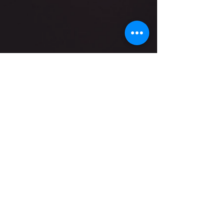
Fournissez des informations claires sur
avec vos clients et leur permettre
vos modes de livraison afin de
ainsi d'acheter sur votre site en toute
rassurer vos clients et gagner leur
sécurité.
confiance.