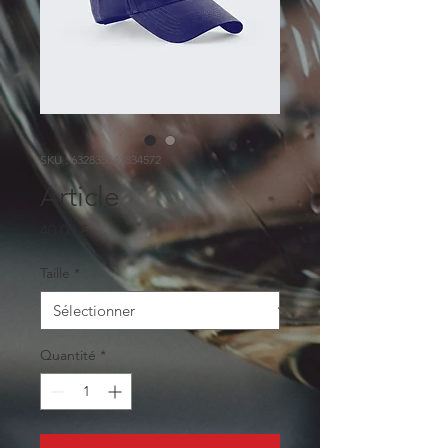
SKU : 632835642834572
Article
Prix
40,00 €
Taille
*
Quantité
*